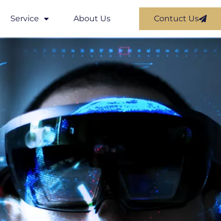
Service
About Us
Contuct Us