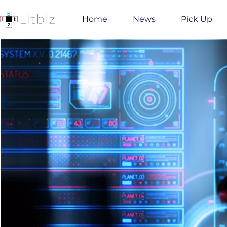
Home
News
Pick Up
コ
ン
テ
ン
ツ
へ
ス
キ
ッ
プ