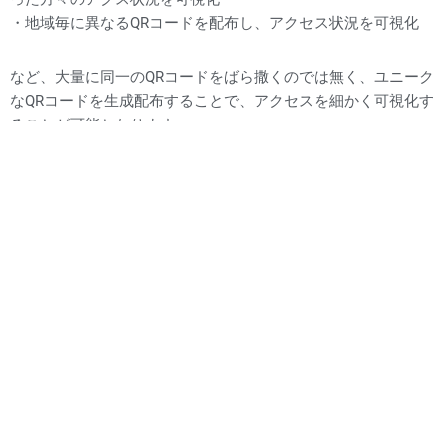
・地域毎に異なるQRコードを配布し、アクセス状況を可視化
など、大量に同一のQRコードをばら撒くのでは無く、ユニーク
なQRコードを生成配布することで、アクセスを細かく可視化す
ることが可能となります。
既に事例として、対象顧客毎に異なるQRコードをDM等に貼り
付け、それに対するレスポンスを営業活動の深掘りに利用され
るなど、キャンペーンに対する効果測定が可能なツールとして
お使い頂いております。
現在更なる改良と本格的Webサービスとして成熟させるべく開
発を継続中ではありますが、そうした状況をご理解頂いた上で
パイロット的に使ってみたいと言われるお客様を対象にこの度
展開いたしますので振るってお問い合わせ頂けると幸いで御座
います。