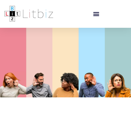
コ
ン
テ
ン
ツ
へ
ス
キ
ッ
プ